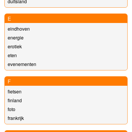
duitsland
E
eindhoven
energie
erotiek
eten
evenementen
F
fietsen
finland
foto
frankrijk