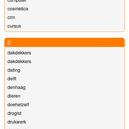
cosmetica
crm
cursus
D
dakdekkers
dakdekkers
dating
delft
denhaag
dieren
doehetzelf
drogist
drukwerk