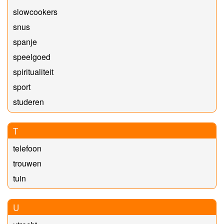
slowcookers
snus
spanje
speelgoed
spiritualiteit
sport
studeren
T
telefoon
trouwen
tuin
U