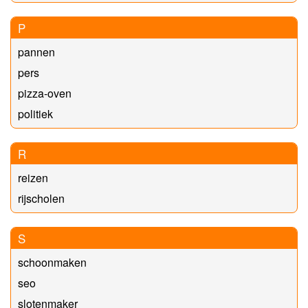
P
pannen
pers
pizza-oven
politiek
R
reizen
rijscholen
S
schoonmaken
seo
slotenmaker