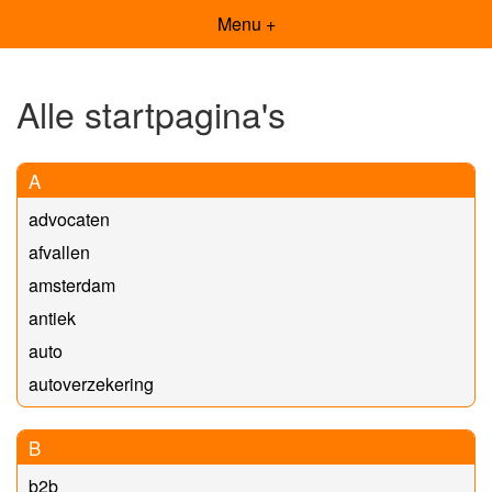
Menu +
Alle startpagina's
A
advocaten
afvallen
amsterdam
antiek
auto
autoverzekering
B
b2b