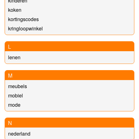
kinderen
koken
kortingscodes
kringloopwinkel
L
lenen
M
meubels
mobiel
mode
N
nederland