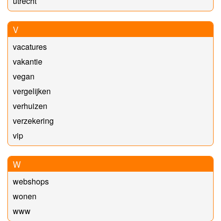
utrecht
V
vacatures
vakantie
vegan
vergelijken
verhuizen
verzekering
vip
W
webshops
wonen
www