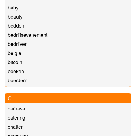
baby
beauty
bedden
bedrijfsevenement
bedrijven
belgie
bitcoin
boeken
boerderij
C
carnaval
catering
chatten
computer