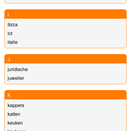
I
ibiza
ict
italie
J
juridische
juwelier
K
kappers
katten
keuken